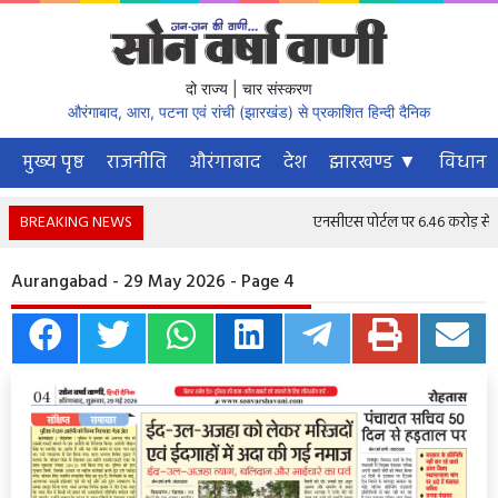
दो राज्य | चार संस्करण
औरंगाबाद, आरा, पटना एवं रांची (झारखंड) से प्रकाशित हिन्दी दैनिक
मुख्य पृष्ठ
राजनीति
औरंगाबाद
देश
झारखण्ड ▼
विधानस
BREAKING NEWS
एनसीएस पोर्टल पर 6.46 करोड़ से अधिक
Aurangabad - 29 May 2026 - Page 4