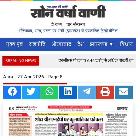
दो राज्य | चार संस्करण
औरंगाबाद, आरा, पटना एवं रांची (झारखंड) से प्रकाशित हिन्दी दैनिक
मुख्य पृष्ठ
राजनीति
औरंगाबाद
देश
झारखण्ड ▼
विधानस
BREAKING NEWS
एनसीएस पोर्टल पर 6.46 करोड़ से अधिक नौकरी चाहने वाले 
Aara - 27 Apr 2026 - Page 8