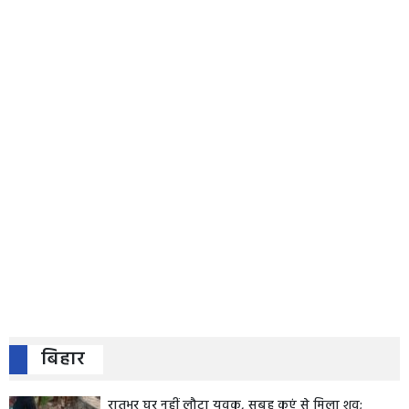
बिहार
रातभर घर नहीं लौटा युवक, सुबह कुएं से मिला शव;