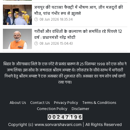
जयपुर की पटाखा फैक्ट्री में भीषण आग, तीन मजदूरों की
मौत, पांच गंभीर रूप से झुलसे
08 Jun 2026 18:35:34
गरीबों और वंचितों के कल्याण को समर्पित रहे पिछले 12
वर्ष : प्रधानमंत्री नरेंद्र मोदी
08 Jun 2026 15:04:43
बिहार के औरंगाबाद जिले के एक छोटे से प्रखंड बारूण से 25 दिसम्बर 1998 को एक सोच ने
जन्म लिया। इस सोच के जन्मदाता श्रीराम अम्बष्ट थे। लोकतंत्र के चौथे स्तम्भ में भागेदारी
निभाने हेतु श्रीराम अम्बष्ट ने एक अखबार की शुरूआत की। अखबार का नाम सोन वर्षा वाणी
रखा गया।
About Us
Contact Us
Privacy Policy
Terms & Conditions
Correction Policy
Disclaimer
Copyright (c) www.sonvarshavani.com | All Rights Reserved