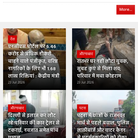
More...
देश
एनसीएस पोर्टल पर 6.46
करोड़ से अधिक नौकरी
औरंगाबाद
चाहने वाले पंजीकृत, वरिष्ठ
रातभर घर नहीं लौटा युवक,
नागरिकों के लिए भी 1.68
सुबह कुएं से मिला शव;
लाख रिक्तियां : केंद्रीय मंत्री
परिवार में मचा कोहराम
23 Jul 2026
23 Jul 2026
औरंगाबाद
पटना
दिल्ली से इलाज कर लौट
पटना में छात्रों के राजभवन
रहे परिवार की कार ट्रेलर से
मार्च से पहले बवाल, पुलिस
टकराई, नवजात समेत पांच
लाठीचार्ज और वाटर कैनन
घायल
से प्रदर्शनकारियों को रोका