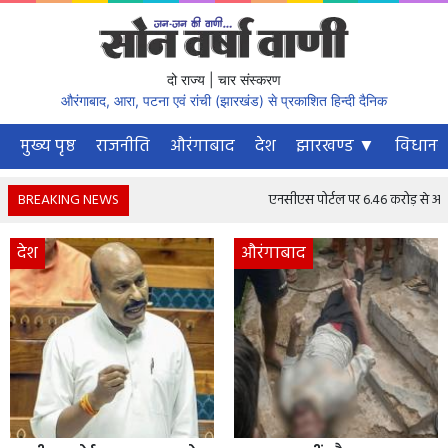
दो राज्य | चार संस्करण
औरंगाबाद, आरा, पटना एवं रांची (झारखंड) से प्रकाशित हिन्दी दैनिक
मुख्य पृष्ठ
राजनीति
औरंगाबाद
देश
झारखण्ड ▼
विधानस
BREAKING NEWS
एनसीएस पोर्टल पर 6.46 करोड़ से अधिक नौकरी 
देश
औरंगाबाद