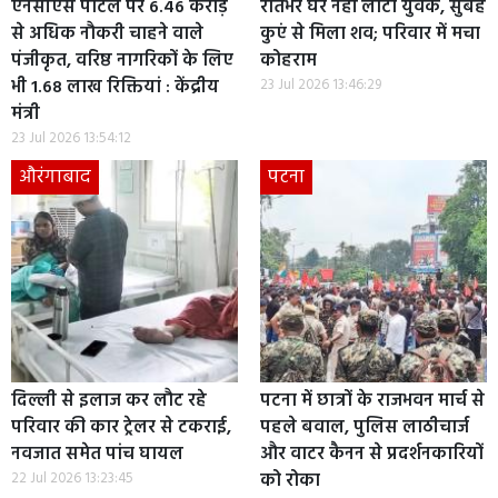
एनसीएस पोर्टल पर 6.46 करोड़
रातभर घर नहीं लौटा युवक, सुबह
से अधिक नौकरी चाहने वाले
कुएं से मिला शव; परिवार में मचा
पंजीकृत, वरिष्ठ नागरिकों के लिए
कोहराम
भी 1.68 लाख रिक्तियां : केंद्रीय
23 Jul 2026 13:46:29
मंत्री
23 Jul 2026 13:54:12
औरंगाबाद
पटना
दिल्ली से इलाज कर लौट रहे
पटना में छात्रों के राजभवन मार्च से
परिवार की कार ट्रेलर से टकराई,
पहले बवाल, पुलिस लाठीचार्ज
नवजात समेत पांच घायल
और वाटर कैनन से प्रदर्शनकारियों
22 Jul 2026 13:23:45
को रोका