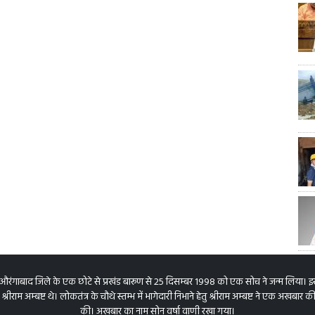
 औरंगाबाद जिले के एक छोटे से प्रखंड बारूण से 25 दिसम्बर 1998 को एक सोच ने जन्म लिया। 
श्रीराम अम्बष्ट थे। लोकतंत्र के चौथे स्तम्भ में भागेदारी निभाने हेतु श्रीराम अम्बष्ट ने एक अखबार
की। अखबार का नाम सोन वर्षा वाणी रखा गया।