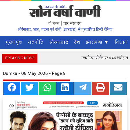
दो राज्य | चार संस्करण
औरंगाबाद, आरा, पटना एवं रांची (झारखंड) से प्रकाशित हिन्दी दैनिक
मुख्य पृष्ठ
राजनीति
औरंगाबाद
देश
झारखण्ड ▼
विधानस
BREAKING NEWS
एनसीएस पोर्टल पर 6.46 करोड़ से अधिक
Dumka - 06 May 2026 - Page 9