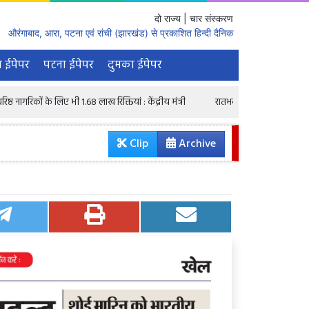
दो राज्य | चार संस्करण
औरंगाबाद, आरा, पटना एवं रांची (झारखंड) से प्रकाशित हिन्दी दैनिक
 ईपेपर
पटना ईपेपर
दुमका ईपेपर
लिए भी 1.68 लाख रिक्तियां : केंद्रीय मंत्री
रातभर घर नहीं लौटा युवक, सुबह कुएं से 
Clip
Archive