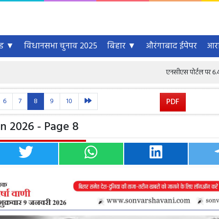
्ड ▼
विधानसभा चुनाव 2025
बिहार ▼
औरंगाबाद ईपेपर
आरा
एनसीएस पोर्टल पर 6.46 करोड़ से अध
6
7
8
9
10
PDF
n 2026 - Page 8