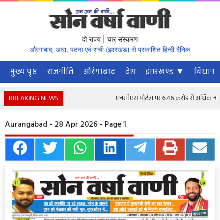
दो राज्य | चार संस्करण
औरंगाबाद, आरा, पटना एवं रांची (झारखंड) से प्रकाशित हिन्दी दैनिक
मुख्य पृष्ठ
राजनीति
औरंगाबाद
देश
झारखण्ड ▼
विधानस
BREAKING NEWS
एनसीएस पोर्टल पर 6.46 करोड़ से अधिक नौकरी चा
Aurangabad - 28 Apr 2026 - Page 1