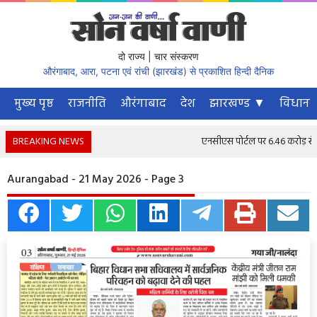
दो राज्य | चार संस्करण
औरंगाबाद, आरा, पटना एवं रांची (झारखंड) से प्रकाशित हिन्दी दैनिक
मुख्य पृष्ठ
राजनीति
औरंगाबाद
देश
झारखण्ड ▼
विधानस
BREAKING NEWS
एनसीएस पोर्टल पर 6.46 करोड़ से अधि
Aurangabad - 21 May 2026 - Page 3