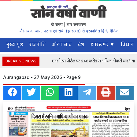
दो राज्य | चार संस्करण
औरंगाबाद, आरा, पटना एवं रांची (झारखंड) से प्रकाशित हिन्दी दैनिक
मुख्य पृष्ठ
राजनीति
औरंगाबाद
देश
झारखण्ड ▼
विधानस
BREAKING NEWS
एनसीएस पोर्टल पर 6.46 करोड़ से अधिक नौकरी चाहने वाले पंजीक
Aurangabad - 27 May 2026 - Page 9