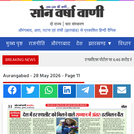
दो राज्य | चार संस्करण
औरंगाबाद, आरा, पटना एवं रांची (झारखंड) से प्रकाशित हिन्दी दैनिक
मुख्य पृष्ठ
राजनीति
औरंगाबाद
देश
झारखण्ड ▼
विधानस
BREAKING NEWS
एनसीएस पोर्टल पर 6.46 करोड़ से अधि
Aurangabad - 28 May 2026 - Page 11