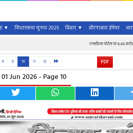
्ड ▼
विधानसभा चुनाव 2025
बिहार ▼
औरंगाबाद ईपेपर
आरा
एनसीएस पोर्टल पर 6.46 करोड़ से अधिक नौक
8
9
10
11
12
PDF
01 Jun 2026 - Page 10