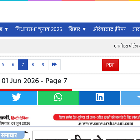
्ड ▼
विधानसभा चुनाव 2025
बिहार ▼
औरंगाबाद ईपेपर
आरा
एनसीएस पोर्टल पर 6.46 करोड़ से
5
6
7
8
9
PDF
01 Jun 2026 - Page 7