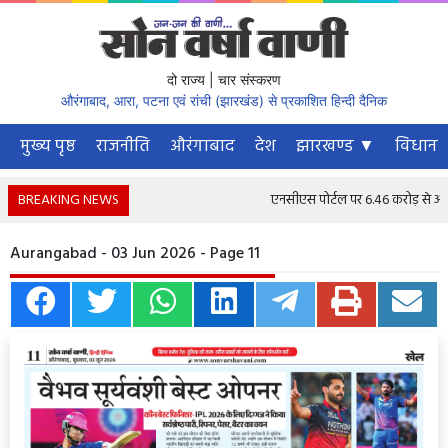
दो राज्य | चार संस्करण
औरंगाबाद, आरा, पटना एवं रांची (झारखंड) से प्रकाशित हिन्दी दैनिक
मुख्य पृष्ठ
राजनीति
औरंगाबाद
देश
झारखण्ड ▼
विधानस
BREAKING NEWS
एनसीएस पोर्टल पर 6.46 करोड़ से अधिक न
Aurangabad - 03 Jun 2026 - Page 11