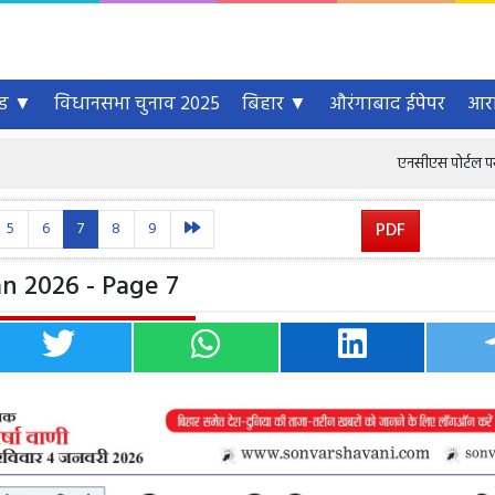
्ड ▼
विधानसभा चुनाव 2025
बिहार ▼
औरंगाबाद ईपेपर
आरा
एनसीएस पोर्टल पर 6.46 करोड़ से
5
6
7
8
9
PDF
n 2026 - Page 7