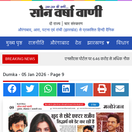
दो राज्य | चार संस्करण
औरंगाबाद, आरा, पटना एवं रांची (झारखंड) से प्रकाशित हिन्दी दैनिक
मुख्य पृष्ठ
राजनीति
औरंगाबाद
देश
झारखण्ड ▼
विधानस
BREAKING NEWS
एनसीएस पोर्टल पर 6.46 करोड़ से अधिक नौकरी चाहने 
Dumka - 05 Jan 2026 - Page 9