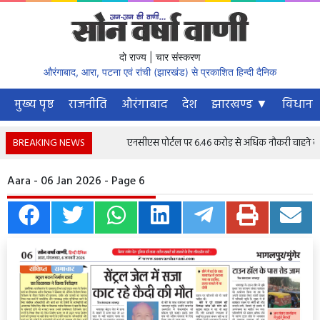
दो राज्य | चार संस्करण
औरंगाबाद, आरा, पटना एवं रांची (झारखंड) से प्रकाशित हिन्दी दैनिक
मुख्य पृष्ठ
राजनीति
औरंगाबाद
देश
झारखण्ड ▼
विधानस
BREAKING NEWS
एनसीएस पोर्टल पर 6.46 करोड़ से अधिक नौकरी चाहने वाले पंज
Aara - 06 Jan 2026 - Page 6