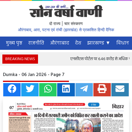
दो राज्य | चार संस्करण
औरंगाबाद, आरा, पटना एवं रांची (झारखंड) से प्रकाशित हिन्दी दैनिक
मुख्य पृष्ठ
राजनीति
औरंगाबाद
देश
झारखण्ड ▼
विधानस
BREAKING NEWS
एनसीएस पोर्टल पर 6.46 करोड़ से अधिक नौकरी चा
Dumka - 06 Jan 2026 - Page 7