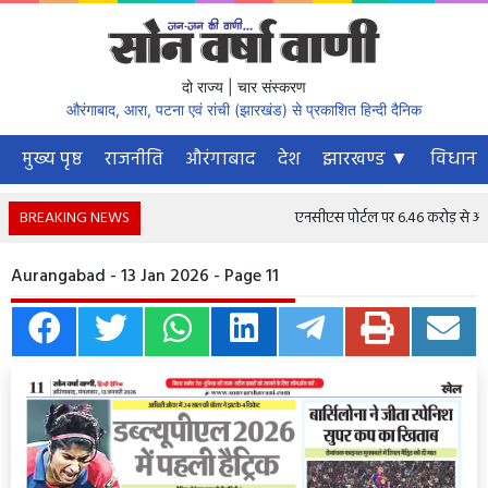
दो राज्य | चार संस्करण
औरंगाबाद, आरा, पटना एवं रांची (झारखंड) से प्रकाशित हिन्दी दैनिक
मुख्य पृष्ठ
राजनीति
औरंगाबाद
देश
झारखण्ड ▼
विधानस
BREAKING NEWS
एनसीएस पोर्टल पर 6.46 करोड़ से अधिक न
Aurangabad - 13 Jan 2026 - Page 11