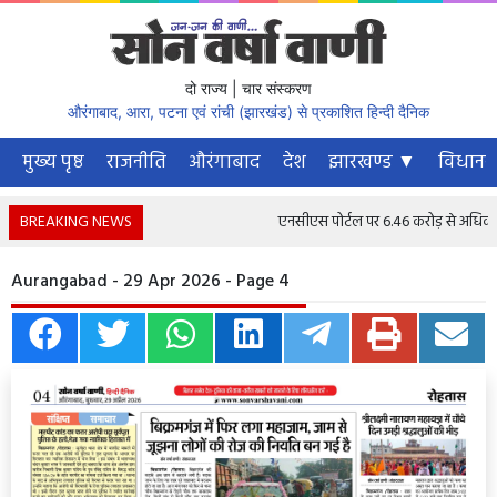
दो राज्य | चार संस्करण
औरंगाबाद, आरा, पटना एवं रांची (झारखंड) से प्रकाशित हिन्दी दैनिक
मुख्य पृष्ठ
राजनीति
औरंगाबाद
देश
झारखण्ड ▼
विधानस
BREAKING NEWS
एनसीएस पोर्टल पर 6.46 करोड़ से अधिक नौकरी
Aurangabad - 29 Apr 2026 - Page 4