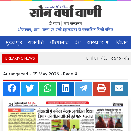
दो राज्य | चार संस्करण
औरंगाबाद, आरा, पटना एवं रांची (झारखंड) से प्रकाशित हिन्दी दैनिक
मुख्य पृष्ठ
राजनीति
औरंगाबाद
देश
झारखण्ड ▼
विधानस
BREAKING NEWS
एनसीएस पोर्टल पर 6.46 करोड़ से अ
Aurangabad - 05 May 2026 - Page 4