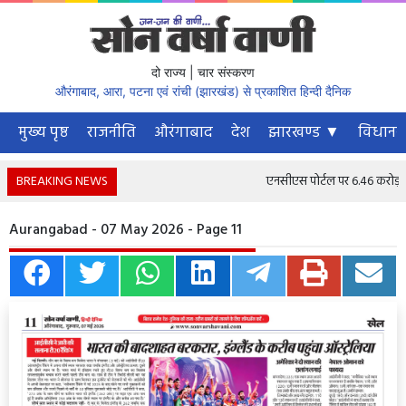
दो राज्य | चार संस्करण
औरंगाबाद, आरा, पटना एवं रांची (झारखंड) से प्रकाशित हिन्दी दैनिक
मुख्य पृष्ठ
राजनीति
औरंगाबाद
देश
झारखण्ड ▼
विधानस
BREAKING NEWS
एनसीएस पोर्टल पर 6.46 करोड़ से अ
Aurangabad - 07 May 2026 - Page 11