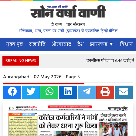
दो राज्य | चार संस्करण
औरंगाबाद, आरा, पटना एवं रांची (झारखंड) से प्रकाशित हिन्दी दैनिक
मुख्य पृष्ठ
राजनीति
औरंगाबाद
देश
झारखण्ड ▼
विधानस
BREAKING NEWS
एनसीएस पोर्टल पर 6.46 करोड़ से अधि
Aurangabad - 07 May 2026 - Page 5