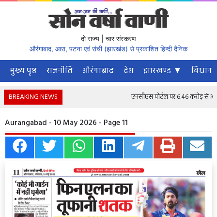
दो राज्य | चार संस्करण
औरंगाबाद, आरा, पटना एवं रांची (झारखंड) से प्रकाशित हिन्दी दैनिक
मुख्य पृष्ठ
राजनीति
औरंगाबाद
देश
झारखण्ड ▼
विधानस
BREAKING NEWS
एनसीएस पोर्टल पर 6.46 करोड़ से अधिक न
Aurangabad - 10 May 2026 - Page 11