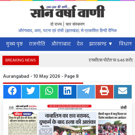
दो राज्य | चार संस्करण
औरंगाबाद, आरा, पटना एवं रांची (झारखंड) से प्रकाशित हिन्दी दैनिक
मुख्य पृष्ठ
राजनीति
औरंगाबाद
देश
झारखण्ड ▼
विधानस
BREAKING NEWS
एनसीएस पोर्टल पर 6.46 करोड़ से अ
Aurangabad - 10 May 2026 - Page 8