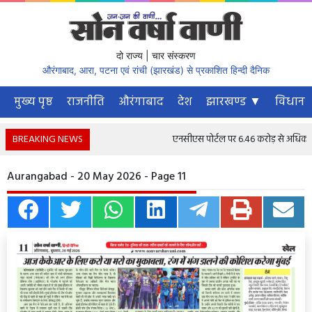
दो राज्य | चार संस्करण
औरंगाबाद, आरा, पटना एवं रांची (झारखंड) से प्रकाशित हिन्दी दैनिक
मुख्य पृष्ठ
राजनीति
औरंगाबाद
देश
झारखण्ड ▼
विधानस
BREAKING NEWS
एनसीएस पोर्टल पर 6.46 करोड़ से अधिक नौकरी 
Aurangabad - 20 May 2026 - Page 11