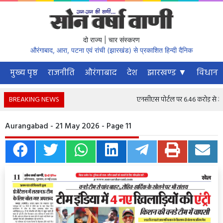
दो राज्य | चार संस्करण
औरंगाबाद, आरा, पटना एवं रांची (झारखंड) से प्रकाशित हिन्दी दैनिक
मुख्य पृष्ठ
राजनीति
औरंगाबाद
देश
झारखण्ड ▼
विधानस
BREAKING NEWS
एनसीएस पोर्टल पर 6.46 करोड़ से अधिक 
Aurangabad - 21 May 2026 - Page 11