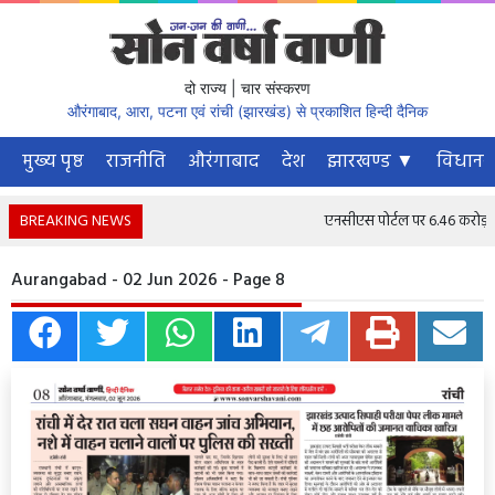
दो राज्य | चार संस्करण
औरंगाबाद, आरा, पटना एवं रांची (झारखंड) से प्रकाशित हिन्दी दैनिक
मुख्य पृष्ठ
राजनीति
औरंगाबाद
देश
झारखण्ड ▼
विधानस
BREAKING NEWS
एनसीएस पोर्टल पर 6.46 करोड़ से अ
Aurangabad - 02 Jun 2026 - Page 8