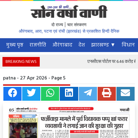
दो राज्य | चार संस्करण
औरंगाबाद, आरा, पटना एवं रांची (झारखंड) से प्रकाशित हिन्दी दैनिक
मुख्य पृष्ठ
राजनीति
औरंगाबाद
देश
झारखण्ड ▼
विधानस
BREAKING NEWS
एनसीएस पोर्टल पर 6.46 करोड़ से अधि
patna - 27 Apr 2026 - Page 5