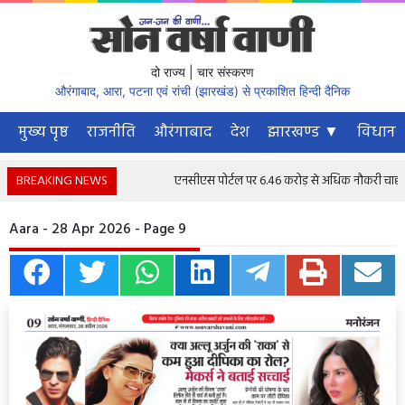
दो राज्य | चार संस्करण
औरंगाबाद, आरा, पटना एवं रांची (झारखंड) से प्रकाशित हिन्दी दैनिक
मुख्य पृष्ठ
राजनीति
औरंगाबाद
देश
झारखण्ड ▼
विधानस
BREAKING NEWS
एनसीएस पोर्टल पर 6.46 करोड़ से अधिक नौकरी चाहने वाले 
Aara - 28 Apr 2026 - Page 9