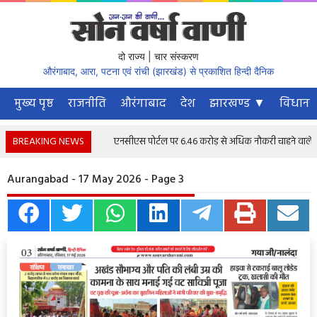
दो राज्य | चार संस्करण
औरंगाबाद, आरा, पटना एवं रांची (झारखंड) से प्रकाशित हिन्दी दैनिक
मुख्य पृष्ठ
राजनीति
औरंगाबाद
देश
झारखण्ड ▼
विधानस
BREAKING NEWS
एनसीएस पोर्टल पर 6.46 करोड़ से अधिक नौकरी चाहने वाले पंजीकृ
Aurangabad - 17 May 2026 - Page 3