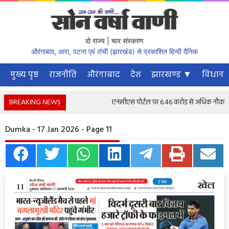
दो राज्य | चार संस्करण
औरंगाबाद, आरा, पटना एवं रांची (झारखंड) से प्रकाशित हिन्दी दैनिक
मुख्य पृष्ठ
राजनीति
औरंगाबाद
देश
झारखण्ड ▼
विधानस
BREAKING NEWS
एनसीएस पोर्टल पर 6.46 करोड़ से अधिक नौकरी चाहने 
Dumka - 17 Jan 2026 - Page 11