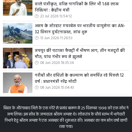
वाले पंजीकृत, वरिष्ठ नागरिकों के लिए भी 1.68 लाख
रिक्तियां : केंद्रीय मंत्री
23 Jul 2026 13:54:12
असम के जोरहाट एयरबेस पर भारतीय वायुसेना का AN-
32 विमान दुर्घटनाग्रस्त, जांच शुरू
13 Jun 2026 11:26:53
जयपुर की पटाखा फैक्ट्री में भीषण आग, तीन मजदूरों की
मौत, पांच गंभीर रूप से झुलसे
08 Jun 2026 18:35:34
गरीबों और वंचितों के कल्याण को समर्पित रहे पिछले 12
वर्ष : प्रधानमंत्री नरेंद्र मोदी
08 Jun 2026 15:04:43
बिहार के औरंगाबाद जिले के एक छोटे से प्रखंड बारूण से 25 दिसम्बर 1998 को एक सोच ने
जन्म लिया। इस सोच के जन्मदाता श्रीराम अम्बष्ट थे। लोकतंत्र के चौथे स्तम्भ में भागेदारी
निभाने हेतु श्रीराम अम्बष्ट ने एक अखबार की शुरूआत की। अखबार का नाम सोन वर्षा वाणी
रखा गया।