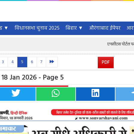
्ड ▼
विधानसभा चुनाव 2025
बिहार ▼
औरंगाबाद ईपेपर
आरा
एनसीएस पोर्टल पर 6.46 करोड़ से
3
4
5
6
7
PDF
18 Jan 2026 - Page 5