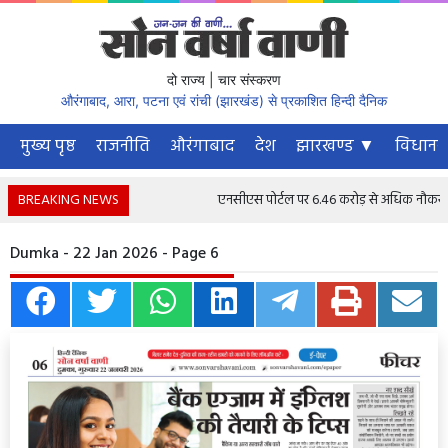
दो राज्य | चार संस्करण
औरंगाबाद, आरा, पटना एवं रांची (झारखंड) से प्रकाशित हिन्दी दैनिक
मुख्य पृष्ठ
राजनीति
औरंगाबाद
देश
झारखण्ड ▼
विधानस
BREAKING NEWS
एनसीएस पोर्टल पर 6.46 करोड़ से अधिक नौकरी चाहने 
Dumka - 22 Jan 2026 - Page 6