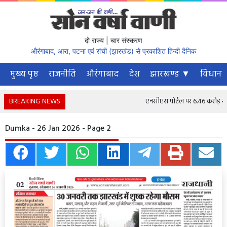
दो राज्य | चार संस्करण
औरंगाबाद, आरा, पटना एवं रांची (झारखंड) से प्रकाशित हिन्दी दैनिक
मुख्य पृष्ठ
राजनीति
औरंगाबाद
देश
झारखण्ड ▼
विधानस
BREAKING NEWS
एनसीएस पोर्टल पर 6.46 करोड़ से अधि
Dumka - 26 Jan 2026 - Page 2