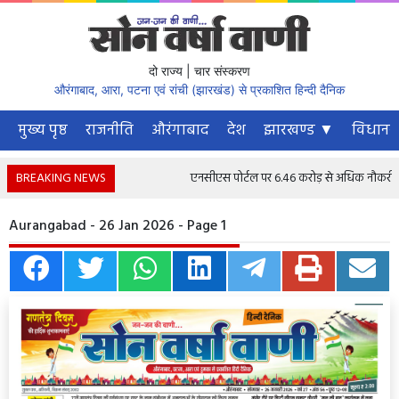
दो राज्य | चार संस्करण
औरंगाबाद, आरा, पटना एवं रांची (झारखंड) से प्रकाशित हिन्दी दैनिक
मुख्य पृष्ठ
राजनीति
औरंगाबाद
देश
झारखण्ड ▼
विधानस
BREAKING NEWS
एनसीएस पोर्टल पर 6.46 करोड़ से अधिक नौकरी चाहने 
Aurangabad - 26 Jan 2026 - Page 1