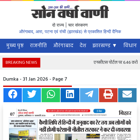
दो राज्य | चार संस्करण
औरंगाबाद, आरा, पटना एवं रांची (झारखंड) से प्रकाशित हिन्दी दैनिक
मुख्य पृष्ठ
राजनीति
औरंगाबाद
देश
झारखण्ड ▼
विधानस
BREAKING NEWS
एनसीएस पोर्टल पर 6.46 करोड़ से 
Dumka - 31 Jan 2026 - Page 7