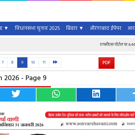
्ड ▼
विधानसभा चुनाव 2025
बिहार ▼
औरंगाबाद ईपेपर
आरा
एनसीएस पोर्टल पर 6.46 करोड़ से अधिक
7
8
9
10
11
PDF
n 2026 - Page 9