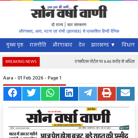
दो राज्य | चार संस्करण
औरंगाबाद, आरा, पटना एवं रांची (झारखंड) से प्रकाशित हिन्दी दैनिक
मुख्य पृष्ठ
राजनीति
औरंगाबाद
देश
झारखण्ड ▼
विधानस
BREAKING NEWS
एनसीएस पोर्टल पर 6.46 करोड़ से अधिक नौकरी च
Aara - 01 Feb 2026 - Page 1