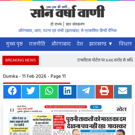
दो राज्य | चार संस्करण
औरंगाबाद, आरा, पटना एवं रांची (झारखंड) से प्रकाशित हिन्दी दैनिक
मुख्य पृष्ठ
राजनीति
औरंगाबाद
देश
झारखण्ड ▼
विधानस
BREAKING NEWS
एनसीएस पोर्टल पर 6.46 करोड़ से अधिक नौकर
Dumka - 11 Feb 2026 - Page 11