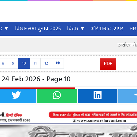
्ड ▼
विधानसभा चुनाव 2025
बिहार ▼
औरंगाबाद ईपेपर
आरा
एनसीएस पोर्टल पर 6.46 
8
9
10
11
12
PDF
24 Feb 2026 - Page 10