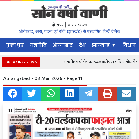
दो राज्य | चार संस्करण
औरंगाबाद, आरा, पटना एवं रांची (झारखंड) से प्रकाशित हिन्दी दैनिक
मुख्य पृष्ठ
राजनीति
औरंगाबाद
देश
झारखण्ड ▼
विधानस
BREAKING NEWS
एनसीएस पोर्टल पर 6.46 करोड़ से अधिक नौकरी चाहने वा
Aurangabad - 08 Mar 2026 - Page 11