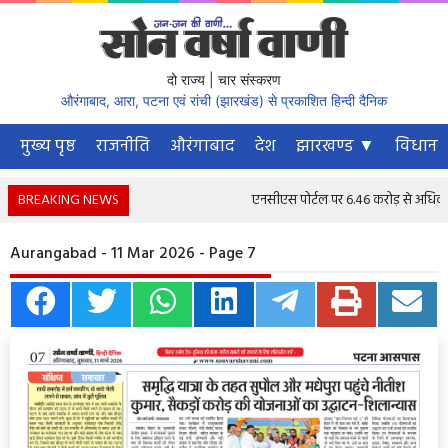
दो राज्य | चार संस्करण
औरंगाबाद, आरा, पटना एवं रांची (झारखंड) से प्रकाशित हिन्दी दैनिक
मुख्य पृष्ठ
राजनीति
औरंगाबाद
देश
झारखण्ड ▼
विधानस
BREAKING NEWS
एनसीएस पोर्टल पर 6.46 करोड़ से अधिक नौकरी
Aurangabad - 11 Mar 2026 - Page 7