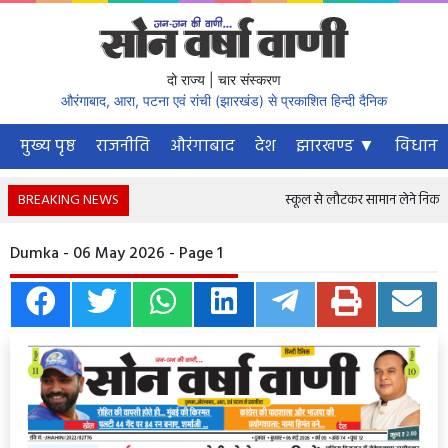
दो राज्य | चार संस्करण
औरंगाबाद, आरा, पटना एवं रांची (झारखंड) से प्रकाशित हिन्दी दैनिक
मुख्य पृष्ठ
राजनीति
औरंगाबाद
देश
झारखण्ड ▼
विधानस
BREAKING NEWS
स्कूल से लौटकर सामान लेने निकला 
Dumka - 06 May 2026 - Page 1