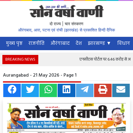
दो राज्य | चार संस्करण
औरंगाबाद, आरा, पटना एवं रांची (झारखंड) से प्रकाशित हिन्दी दैनिक
मुख्य पृष्ठ
राजनीति
औरंगाबाद
देश
झारखण्ड ▼
विधानस
BREAKING NEWS
एनसीएस पोर्टल पर 6.46 करोड़ से अधिक नौ
Aurangabad - 21 May 2026 - Page 1