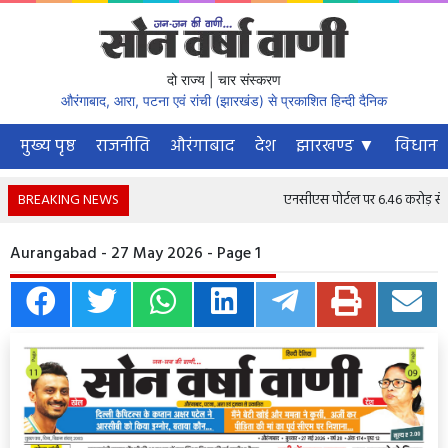
दो राज्य | चार संस्करण
औरंगाबाद, आरा, पटना एवं रांची (झारखंड) से प्रकाशित हिन्दी दैनिक
मुख्य पृष्ठ
राजनीति
औरंगाबाद
देश
झारखण्ड ▼
विधानस
BREAKING NEWS
एनसीएस पोर्टल पर 6.46 करोड़ से अधि
Aurangabad - 27 May 2026 - Page 1