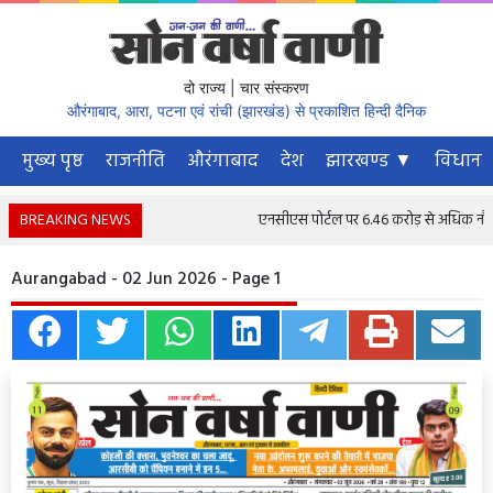
दो राज्य | चार संस्करण
औरंगाबाद, आरा, पटना एवं रांची (झारखंड) से प्रकाशित हिन्दी दैनिक
मुख्य पृष्ठ
राजनीति
औरंगाबाद
देश
झारखण्ड ▼
विधानस
BREAKING NEWS
एनसीएस पोर्टल पर 6.46 करोड़ से अधिक नौकरी चा
Aurangabad - 02 Jun 2026 - Page 1