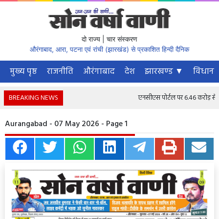
दो राज्य | चार संस्करण
औरंगाबाद, आरा, पटना एवं रांची (झारखंड) से प्रकाशित हिन्दी दैनिक
मुख्य पृष्ठ
राजनीति
औरंगाबाद
देश
झारखण्ड ▼
विधानस
BREAKING NEWS
एनसीएस पोर्टल पर 6.46 करोड़ से अधिक
Aurangabad - 07 May 2026 - Page 1